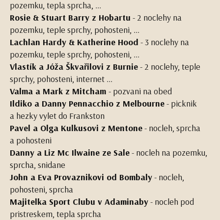
pozemku, tepla sprcha, ...
Rosie & Stuart Barry z Hobartu
- 2 noclehy na
pozemku, teple sprchy, pohosteni, ...
Lachlan Hardy & Katherine Hood
- 3 noclehy na
pozemku, teple sprchy, pohosteni, ...
Vlastík a Jóža Škvařilovi z Burnie
- 2 noclehy, teple
sprchy, pohosteni, internet ...
Valma a Mark z Mitcham
- pozvani na obed
Ildiko a Danny Pennacchio z Melbourne
- picknik
a hezky vylet do Frankston
Pavel a Olga Kulkusovi z Mentone
- nocleh, sprcha
a pohosteni
Danny a Liz Mc Ilwaine ze Sale
- nocleh na pozemku,
sprcha, snidane
John a Eva Provaznikovi od Bombaly
- nocleh,
pohosteni, sprcha
Majitelka Sport Clubu v Adaminaby
- nocleh pod
pristreskem, tepla sprcha