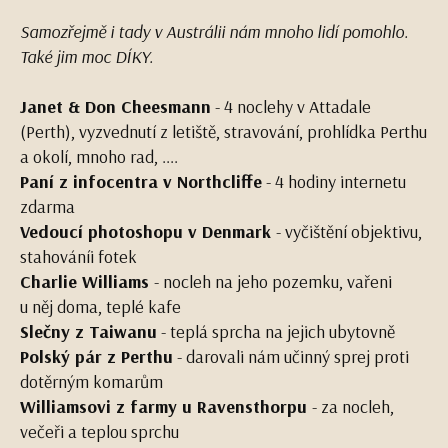
Samozřejmě i tady v Austrálii nám mnoho lidí pomohlo.
Také jim moc DÍKY.
Janet & Don Cheesmann
- 4 noclehy v Attadale
(Perth), vyzvednutí z letiště, stravování, prohlídka Perthu
a okolí, mnoho rad, ....
Paní z infocentra v Northcliffe
- 4 hodiny internetu
zdarma
Vedoucí photoshopu v Denmark
- vyčištění objektivu,
stahováníi fotek
Charlie Williams
- nocleh na jeho pozemku, vařeni
u něj doma, teplé kafe
Slečny z Taiwanu
- teplá sprcha na jejich ubytovně
Polský pár z Perthu
- darovali nám učinný sprej proti
dotěrným komarům
Williamsovi z farmy u Ravensthorpu
- za nocleh,
večeři a teplou sprchu