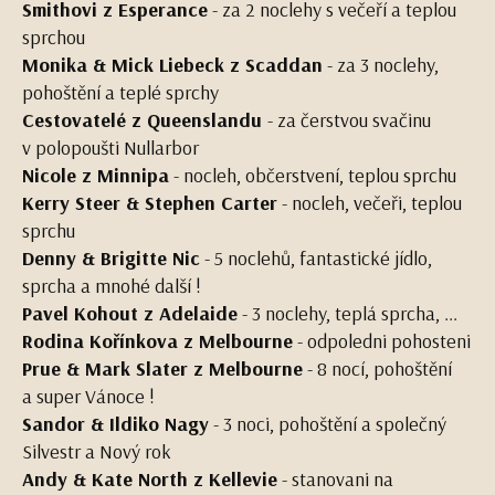
Smithovi z Esperance
- za 2 noclehy s večeří a teplou
sprchou
Monika & Mick Liebeck z Scaddan
- za 3 noclehy,
pohoštění a teplé sprchy
Cestovatelé z Queenslandu
- za čerstvou svačinu
v polopoušti Nullarbor
Nicole z Minnipa
- nocleh, občerstvení, teplou sprchu
Kerry Steer & Stephen Carter
- nocleh, večeři, teplou
sprchu
Denny & Brigitte Nic
- 5 noclehů, fantastické jídlo,
sprcha a mnohé další !
Pavel Kohout z Adelaide
- 3 noclehy, teplá sprcha, ...
Rodina Kořínkova z Melbourne
- odpoledni pohosteni
Prue & Mark Slater z Melbourne
- 8 nocí, pohoštění
a super Vánoce !
Sandor & Ildiko Nagy
- 3 noci, pohoštění a společný
Silvestr a Nový rok
Andy & Kate North z Kellevie
- stanovani na