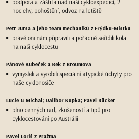
podpora a záštita nad naší cykloexpedicí, 2
noclehy, pohoštění, odvoz na letiště
Petr Jursa a jeho team mechaniků z Frýdku-Místku
právě oni nám připravili a pořádně seřídili kola
na naší cyklocestu
Pánové Kubeček a Bek z Broumova
vymysleli a vyrobili speciální atypické úchyty pro
naše cyklonosiče
Lucie & Michal; Dalibor Kupka; Pavel Rücker
plno cenných rad, zkušeností a tipů pro
cyklocestování po Austrálii
Pavel Loriš z Pražma