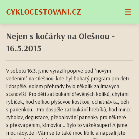
CYKLOCESTOVANI.CZ
Nejen s kočárky na Olešnou -
16.5.2015
V sobotu 16.3. jsme vyrazili poprvé pod "novým
vedením" na Olešnou, kde byl bohatý program pro děti
i dospělé. Kolem přehrady bylo několik zajímavých
stanovišť. Pro děti zatloukání dřevěných kolíků, chytání
rybiček, hod velkou plyšovou kostkou, ochutnávka, běh
s panenkou... Pro dospělé zatloukání hřebíků, hod mincí,
rybolov, degustace, přebalování panenky pro některé
s překvapením, kimovka... Bylo to vážně super! A jsme
moc rády, že i Vám se to také moc líbilo a napsali jste