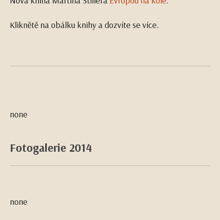
Nová kniha Martina Stillera
Evropou na kole
.
Kliknětě na obálku knihy a dozvíte se více.
none
Fotogalerie 2014
none