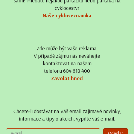
sami? Hledáte nějakou parťačku nebo parťáka na
cyklocesty?
Naše cykloseznamka
Zde může být Vaše reklama.
V případě zájmu nás neváhejte
kontaktovat na našem
telefonu 604 618 400
Zavolat hned
Chcete-li dostávat na Váš email zajímavé novinky,
informace a tipy o akcích, vypňte váš e-mail.
Odeslat