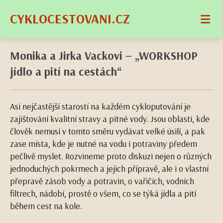
CYKLOCESTOVANI.CZ
Monika a Jirka Vackovi – „WORKSHOP
jídlo a pití na cestách“
Asi nejčastější starostí na každém cykloputování je
zajištování kvalitní stravy a pitné vody. Jsou oblasti, kde
člověk nemusí v tomto směru vydávat velké úsilí, a pak
zase místa, kde je nutné na vodu i potraviny předem
pečlivě myslet. Rozvineme proto diskuzi nejen o různých
jednoduchých pokrmech a jejich přípravě, ale i o vlastní
přepravě zásob vody a potravin, o vařičích, vodních
filtrech, nádobí, prostě o všem, co se týká jídla a pití
během cest na kole.