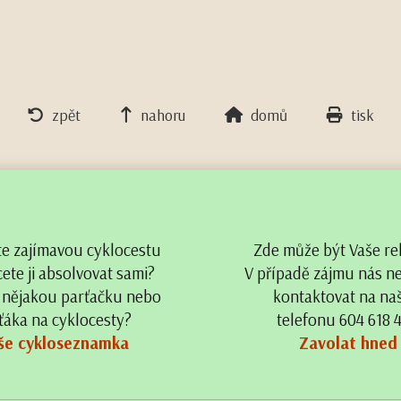
zpět
nahoru
domů
tisk
te zajímavou cyklocestu
Zde může být Vaše re
ete ji absolvovat sami?
V případě zájmu nás n
 nějakou parťačku nebo
kontaktovat na n
ťáka na cyklocesty?
telefonu 604 618 
še cykloseznamka
Zavolat hned