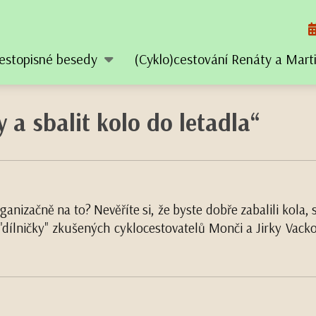
estopisné besedy
(Cyklo)cestování Renáty a Mar
 a sbalit kolo do letadla“
k organizačně na to? Nevěříte si, že byste dobře zabalili kol
z "dílničky" zkušených cyklocestovatelů Monči a Jirky Va