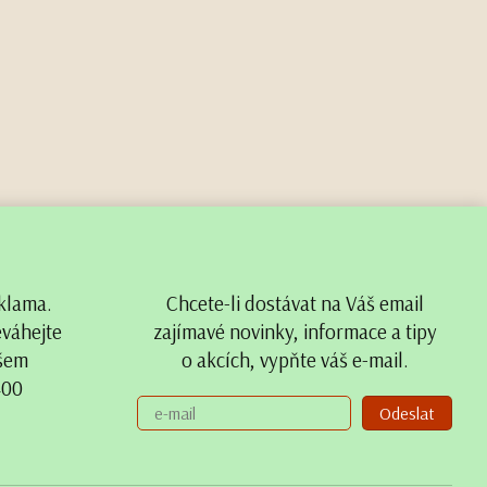
klama.
Chcete-li dostávat na Váš email
eváhejte
zajímavé novinky, informace a tipy
ašem
o akcích, vypňte váš e-mail.
400
Odeslat