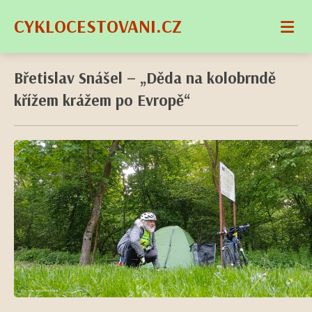
CYKLOCESTOVANI.CZ
Břetislav Snášel – „Děda na kolobrndě
křížem krážem po Evropě“