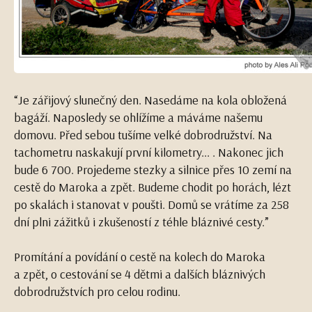
“Je zářijový slunečný den. Nasedáme na kola obložená
bagáží. Naposledy se ohlížíme a máváme našemu
domovu. Před sebou tušíme velké dobrodružství. Na
tachometru naskakují první kilometry... . Nakonec jich
bude 6 700. Projedeme stezky a silnice přes 10 zemí na
cestě do Maroka a zpět. Budeme chodit po horách, lézt
po skalách i stanovat v poušti. Domů se vrátíme za 258
dní plni zážitků i zkušeností z téhle bláznivé cesty.”
Promítání a povídání o cestě na kolech do Maroka
a zpět, o cestování se 4 dětmi a dalších bláznivých
dobrodružstvích pro celou rodinu.