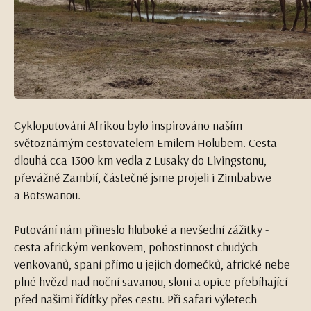
Cykloputování Afrikou bylo inspirováno naším
světoznámým cestovatelem Emilem Holubem. Cesta
dlouhá cca 1300 km vedla z Lusaky do Livingstonu,
převážně Zambií, částečně jsme projeli i Zimbabwe
a Botswanou.
Putování nám přineslo hluboké a nevšední zážitky -
cesta africkým venkovem, pohostinnost chudých
venkovanů, spaní přímo u jejich domečků, africké nebe
plné hvězd nad noční savanou, sloni a opice přebíhající
před našimi řídítky přes cestu. Při safari výletech