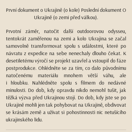
První dokument o Ukrajině (o kole) Poslední dokument O
Ukrajině (o zemi před válkou).
Prvotní záměr, natočit další outdoorovou odysseu,
tentokrát zaměřenou na zemi a kolo Ukrajina se začal
samovolně transformovat spolu s událostmi, které po
návratu z expedice na sebe nenechaly dlouho čekat. K
desetiletému výročí se projekt uzavřel a vstoupil do fáze
postprodukce. Ohlédněte se za tím, co dalo původnímu
natočenému materiálu mnohem větší váhu, ale
i hloubku. Nahlédněte spolu s filmem do nedávné
minulosti. Do dob, kdy opravdu nikdo nemohl tušit, jak
těžká výzva před Ukrajinou stojí. Do dob, kdy jste se po
Ukrajině mohli jen tak pohybovat na Ukrajině, obdivovat
se krásám země a užívat si pohostinnosti nic netušícího
ukrajinského lidu.