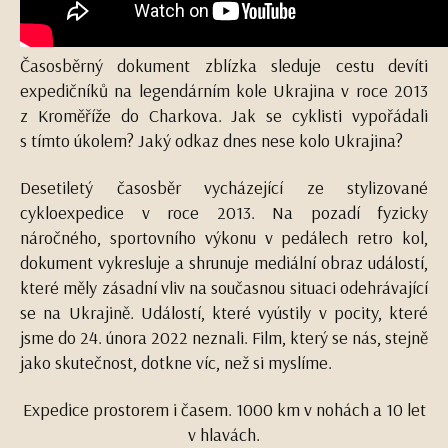
Časosběrný dokument zblízka sleduje cestu devíti
expedičníků na legendárním kole Ukrajina v roce 2013
z Kroměříže do Charkova. Jak se cyklisti vypořádali
s tímto úkolem? Jaký odkaz dnes nese kolo Ukrajina?
Desetiletý časosběr vycházející ze stylizované
cykloexpedice v roce 2013. Na pozadí fyzicky
náročného, sportovního výkonu v pedálech retro kol,
dokument vykresluje a shrunuje mediální obraz událostí,
které měly zásadní vliv na současnou situaci odehrávající
se na Ukrajině. Událostí, které vyústily v pocity, které
jsme do 24. února 2022 neznali. Film, který se nás, stejně
jako skutečnost, dotkne víc, než si myslíme.
Expedice prostorem i časem. 1000 km v nohách a 10 let
v hlavách.