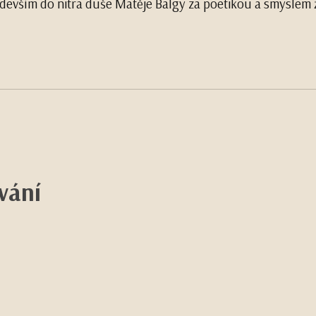
především do nitra duše Matěje Balgy za poetikou a smyslem 
ování