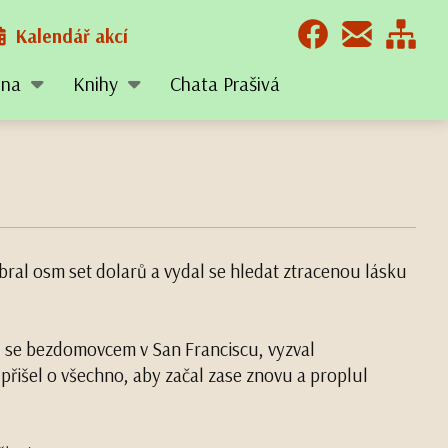
Kalendář akcí
tina
Knihy
Chata Prašivá
bral osm set dolarů a vydal se hledat ztracenou lásku
al se bezdomovcem v San Franciscu, vyzval
řišel o všechno, aby začal zase znovu a proplul