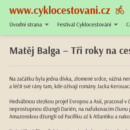
www.cyklocestovani.cz
Úvodní strana
Festival Cyklocestování
C
Matěj Balga – Tři roky na c
Na začátku byla jedna dívka, zlomené srdce, vážná nemo
a léčit své rány tam, kde ožívají romány Jacka Kerouaca
Hedvábnou stezkou projel Evropou a Asií, pracoval v č
neprostupnou džungli Darién, na nafukovacím člunu př
Amazonskou džunglí od Pacifiku až k Atlantiku a nako