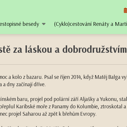
estopisné besedy
(Cyklo)cestování Renáty a Mar
estě za láskou a dobrodružstvím
c a kolo z bazaru. Psal se říjen 2014, když Matěj Balga vy
 a dny začínají dříve.
ínském baru, projel pod polární září Aljašky a Yukonu, st
eplul Karibské moře z Panamy do Kolumbie, ztroskotal a p
nec projel Saharou až zpět k břehům Evropy.