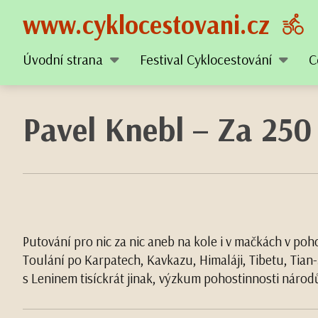
www.cyklocestovani.cz
Úvodní strana
Festival Cyklocestování
C
Pavel Knebl –
Za 250 
Putování pro nic za nic aneb na kole i v mačkách v po
Toulání po Karpatech, Kavkazu, Himaláji, Tibetu, Tian-
s Leninem tisíckrát jinak, výzkum pohostinnosti národ