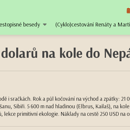
estopisné besedy
(Cyklo)cestování Renáty a Mar
dolarů na kole do Nepá
hodě i sračkách. Rok a půl kočování na východ a zpátky: 21
šanu, Sibiři. 5 600 m nad hladinou (Elbrus, Kailaš), na kol
ů, lekce primitivní ekologie. Náklady na cestě 250 USD na 