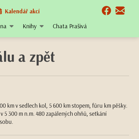
Kalendář akcí
tina
Knihy
Chata Prašivá
lu a zpět
 000 km v sedlech kol, 5 600 km stopem, fůru km pěšky.
e v 5 300 m n.m. 480 zapálených ohňů, setkání
osobu.