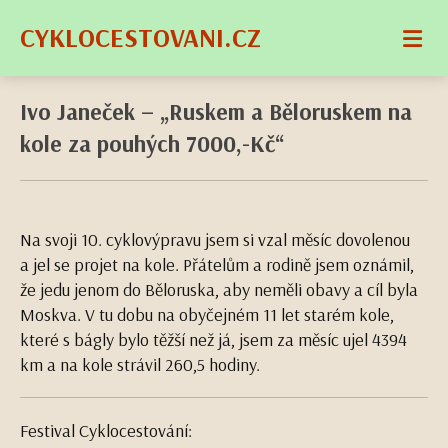
CYKLOCESTOVANI.CZ
Ivo Janeček – „Ruskem a Běloruskem na
kole za pouhých 7000,-Kč“
Na svoji 10. cyklovýpravu jsem si vzal měsíc dovolenou
a jel se projet na kole. Přátelům a rodině jsem oznámil,
že jedu jenom do Běloruska, aby neměli obavy a cíl byla
Moskva. V tu dobu na obyčejném 11 let starém kole,
které s bágly bylo těžší než já, jsem za měsíc ujel 4394
km a na kole strávil 260,5 hodiny.
Festival Cyklocestování: