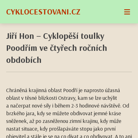
CYKLOCESTOVANI.CZ
Jiří Hon – Cyklopěší toulky
Poodřím ve čtyřech ročních
obdobích
Chráněná krajinná oblast Poodří je naprosto úžasná
oblast v těsné blízkosti Ostravy, kam se lze uchýlit
a načerpat nové síly i během 2-3 hodinové návštěvě. Od
brzkého jara, kdy se můžete obdivovat jemné kráse
sněženek, až po zasněženou zimní krajinu, kdy může
nastat situace, kdy prošlapáváte stopu jako první
objevitel a stále je se na co dívat a co obdivovat. A to ani