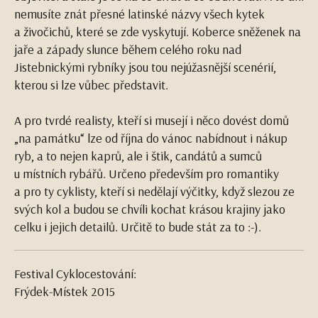
nemusíte znát přesné latinské názvy všech kytek
a živočichů, které se zde vyskytují. Koberce sněženek na
jaře a západy slunce během celého roku nad
Jistebnickými rybníky jsou tou nejúžasnější scenérií,
kterou si lze vůbec představit.
A pro tvrdé realisty, kteří si musejí i něco dovést domů
„na památku“ lze od října do vánoc nabídnout i nákup
ryb, a to nejen kaprů, ale i štik, candátů a sumců
u místních rybářů. Určeno především pro romantiky
a pro ty cyklisty, kteří si nedělají výčitky, když slezou ze
svých kol a budou se chvíli kochat krásou krajiny jako
celku i jejich detailů. Určitě to bude stát za to :-).
Festival Cyklocestování:
Frýdek-Místek 2015