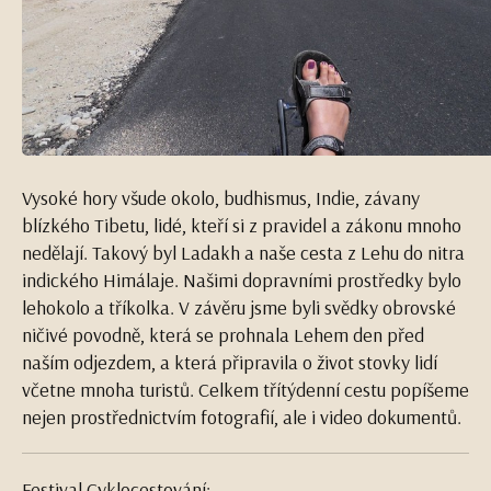
Vysoké hory všude okolo, budhismus, Indie, závany
blízkého Tibetu, lidé, kteří si z pravidel a zákonu mnoho
nedělají. Takový byl Ladakh a naše cesta z Lehu do nitra
indického Himálaje. Našimi dopravními prostředky bylo
lehokolo a tříkolka. V závěru jsme byli svědky obrovské
ničivé povodně, která se prohnala Lehem den před
naším odjezdem, a která připravila o život stovky lidí
včetne mnoha turistů. Celkem třítýdenní cestu popíšeme
nejen prostřednictvím fotografií, ale i video dokumentů.
Festival Cyklocestování: