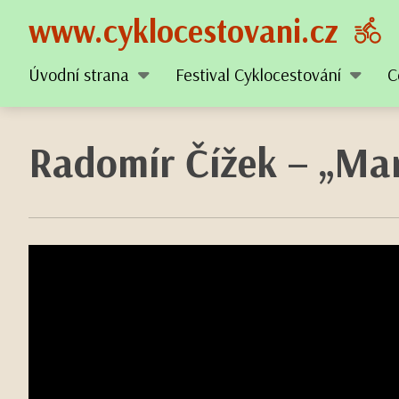
www.cyklocestovani.cz
Úvodní strana
Festival Cyklocestování
C
Radomír Čížek – „Mar