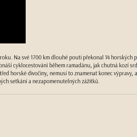
aroku. Na své 1700 km dlouhé pouti překonal 14 horských 
obnáší cyklocestování během ramadánu, jak chutná kozí srdc
třed horské divočiny, nemusí to znamenat konec výpravy, 
ných setkání a nezapomenutelných zážitků.