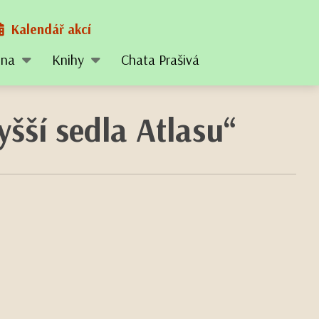
Kalendář akcí
tina
Knihy
Chata Prašivá
šší sedla Atlasu“