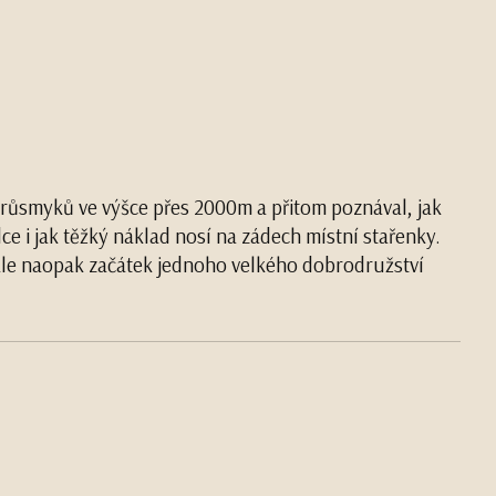
průsmyků ve výšce přes 2000m a přitom poznával, jak
e i jak těžký náklad nosí na zádech místní stařenky.
ale naopak začátek jednoho velkého dobrodružství