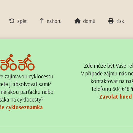
zpět
nahoru
domů
tisk
Zde může být Vaše re
V případě zájmu nás n
te zajímavou cyklocestu
kontaktovat na n
ete ji absolvovat sami?
telefonu 604 618 
 nějakou parťačku nebo
Zavolat hned
ťáka na cyklocesty?
še cykloseznamka