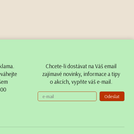
klama.
Chcete-li dostávat na Váš email
eváhejte
zajímavé novinky, informace a tipy
ašem
o akcích, vypňte váš e-mail.
400
Odeslat