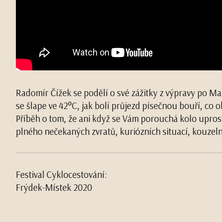
Radomír Čížek se podělí o své zážitky z výpravy po M
se šlape ve 42°C, jak bolí průjezd písečnou bouří, co 
Příběh o tom, že ani když se Vám porouchá kolo upros
plného nečekaných zvratů, kuriózních situací, kouzel
Festival Cyklocestování:
Frýdek-Místek 2020