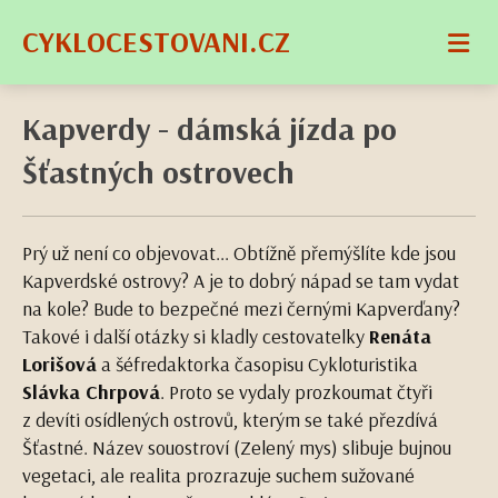
CYKLOCESTOVANI.CZ
Kapverdy - dámská jízda po
Šťastných ostrovech
Prý už není co objevovat... Obtížně přemýšlíte kde jsou
Kapverdské ostrovy? A je to dobrý nápad se tam vydat
na kole? Bude to bezpečné mezi černými Kapverďany?
Takové i další otázky si kladly cestovatelky
Renáta
Lorišová
a šéfredaktorka časopisu Cykloturistika
Slávka Chrpová
. Proto se vydaly prozkoumat čtyři
z devíti osídlených ostrovů, kterým se také přezdívá
Šťastné. Název souostroví (Zelený mys) slibuje bujnou
vegetaci, ale realita prozrazuje suchem sužované