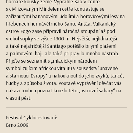
hornaté kousky země. Vyprahlé Saõ Vicente
s civilizovaným Mindelem ostře kontrastuje se
zaříznutými banánovými údolími a borovicovými lesy na
hřebenech hor návětrného Santo Antãa. Vulkanický
ostrov Fogo zase připravil náročná stoupání až pod
vrchol sopky ve výšce 1800 m. Největší, nejlidnatější
a také nejafričtější Santiago potěšilo bílými plážemi
a palmovými háji, ale také připravilo mnoho nástrah.
Přijďte se seznámit s „mladičkým národem
symbolizujícím africkou vitalitu v sousedství unavené
a stárnoucí Evropy“ a nakouknout do jeho zvyků, tanců,
hudby a způsobu života. Poutavé vyprávění děvčat vás
nakazí touhou poznat kouzlo této „ostrovní sahary“ na
vlastní pěst.
Festival Cyklocestování:
Brno 2009