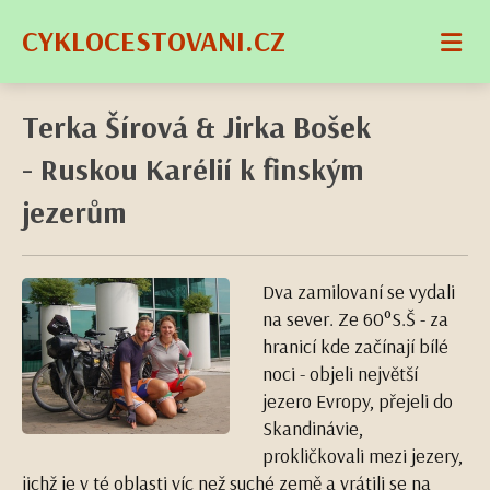
CYKLOCESTOVANI.CZ
Terka Šírová & Jirka Bošek
- Ruskou Karélií k finským
jezerům
Dva zamilovaní se vydali
na sever. Ze 60°S.Š - za
hranicí kde začínají bílé
noci - objeli největší
jezero Evropy, přejeli do
Skandinávie,
prokličkovali mezi jezery,
jichž je v té oblasti víc než suché země a vrátili se na