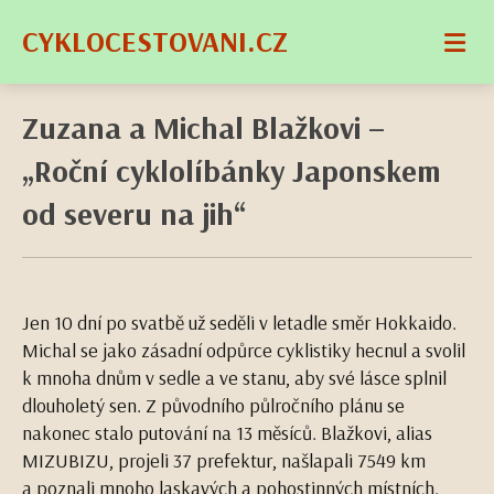
CYKLOCESTOVANI.CZ
Zuzana a Michal Blažkovi –
„Roční cyklolíbánky Japonskem
od severu na jih“
Jen 10 dní po svatbě už seděli v letadle směr Hokkaido.
Michal se jako zásadní odpůrce cyklistiky hecnul a svolil
k mnoha dnům v sedle a ve stanu, aby své lásce splnil
dlouholetý sen. Z původního půlročního plánu se
nakonec stalo putování na 13 měsíců. Blažkovi, alias
MIZUBIZU, projeli 37 prefektur, našlapali 7549 km
a poznali mnoho laskavých a pohostinných místních.