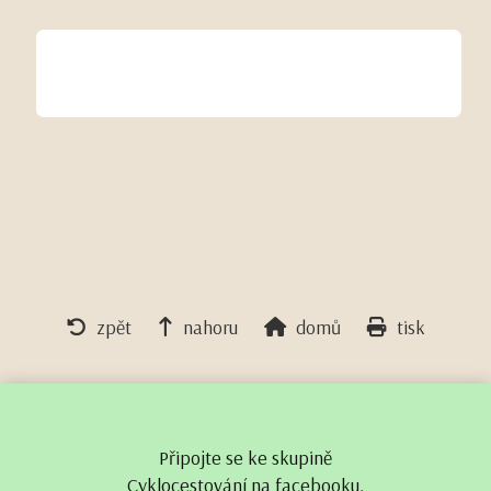
zpět
nahoru
domů
tisk
Připojte se ke skupině
Cyklocestování na facebooku.