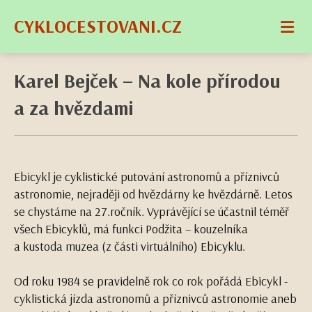
CYKLOCESTOVANI.CZ
Karel Bejček – Na kole přírodou
a za hvězdami
Ebicykl je cyklistické putování astronomů a příznivců
astronomie, nejraději od hvězdárny ke hvězdárně. Letos
se chystáme na 27.ročník. Vyprávějící se účastnil téměř
všech Ebicyklů, má funkci Podžita – kouzelníka
a kustoda muzea (z části virtuálního) Ebicyklu.
Od roku 1984 se pravidelně rok co rok pořádá Ebicykl -
cyklistická jízda astronomů a příznivců astronomie aneb