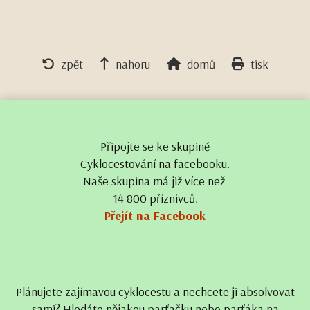
zpět
nahoru
domů
tisk
Připojte se ke skupině
Cyklocestování na facebooku.
Naše skupina má již více než
14 800 příznivců.
Přejít na Facebook
Plánujete zajímavou cyklocestu a nechcete ji absolvovat
sami? Hledáte nějakou parťačku nebo parťáka na