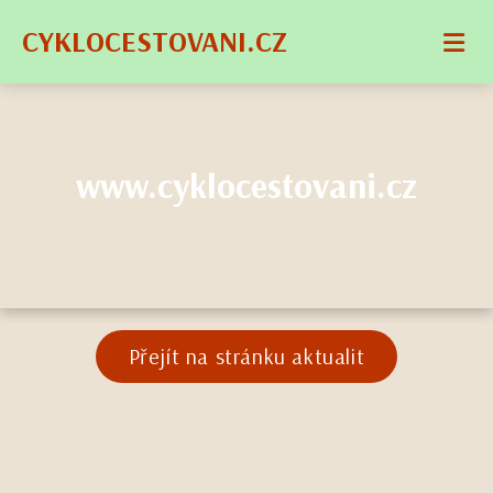
CYKLOCESTOVANI.CZ
www.cyklocestovani.cz
Přejít na stránku aktualit