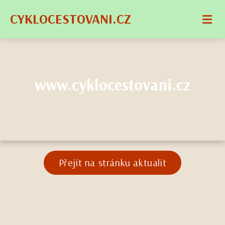
CYKLOCESTOVANI.CZ
www.cyklocestovani.cz
Přejít na stránku aktualit