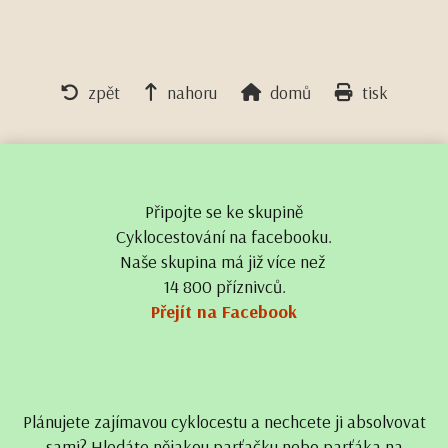
zpět
nahoru
domů
tisk
Připojte se ke skupině
Cyklocestování na facebooku.
Naše skupina má již více než
14 800 příznivců.
Přejít na Facebook
Plánujete zajímavou cyklocestu a nechcete ji absolvovat
sami? Hledáte nějakou parťačku nebo parťáka na